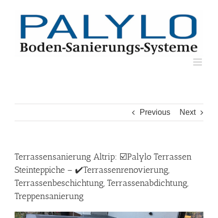
Skip
to
content
Previous
Next
Terrassensanierung Altrip: ☑️Palylo Terrassen
Steinteppiche – ✔️Terrassenrenovierung,
Terrassenbeschichtung, Terrassenabdichtung,
Treppensanierung