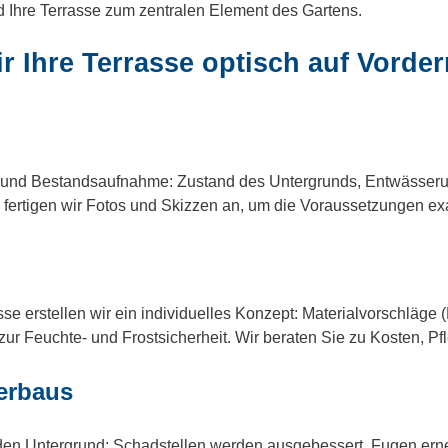
d Ihre Terrasse zum zentralen Element des Gartens.
ir Ihre Terrasse optisch auf Vord
ng und Bestandsaufnahme: Zustand des Untergrunds, Entwässer
ertigen wir Fotos und Skizzen an, um die Voraussetzungen exa
 erstellen wir ein individuelles Konzept: Materialvorschläge (
ur Feuchte- und Frostsicherheit. Wir beraten Sie zu Kosten, P
terbaus
r den Untergrund: Schadstellen werden ausgebessert, Fugen ern