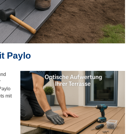
t Paylo
und
r
Paylo
ts mit