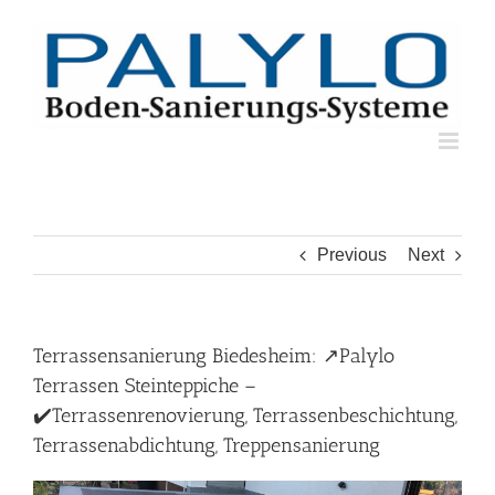
Skip
to
content
Previous
Next
Terrassensanierung Biedesheim: ↗️Palylo
Terrassen Steinteppiche –
✔️Terrassenrenovierung, Terrassenbeschichtung,
Terrassenabdichtung, Treppensanierung