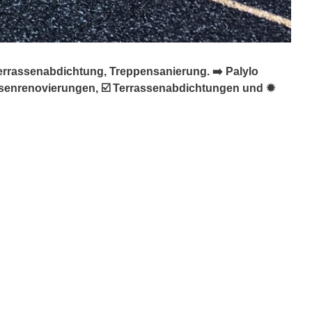
errassenabdichtung, Treppensanierung. ➡️ Palylo
assenrenovierungen, ☑️ Terrassenabdichtungen und ✹