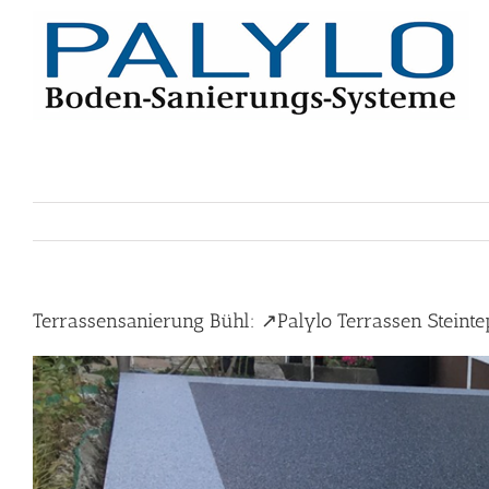
Skip
to
content
Terrassensanierung Bühl: ↗️Palylo Terrassen Steint