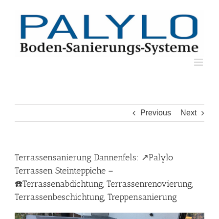
Skip
to
content
Previous
Next
Terrassensanierung Dannenfels: ↗️Palylo
Terrassen Steinteppiche –
☎️Terrassenabdichtung, Terrassenrenovierung,
Terrassenbeschichtung, Treppensanierung