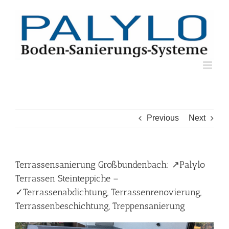
Skip
to
content
Previous
Next
Terrassensanierung Großbundenbach: ↗️Palylo
Terrassen Steinteppiche –
✓Terrassenabdichtung, Terrassenrenovierung,
Terrassenbeschichtung, Treppensanierung