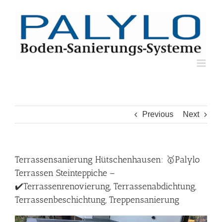
Skip
to
content
Previous
Next
Terrassensanierung Hütschenhausen: 🥇Palylo
Terrassen Steinteppiche –
✔️Terrassenrenovierung, Terrassenabdichtung,
Terrassenbeschichtung, Treppensanierung