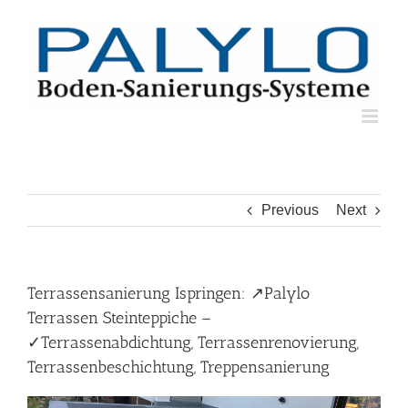
Skip
to
content
Previous
Next
Terrassensanierung Ispringen: ↗️Palylo
Terrassen Steinteppiche –
✓Terrassenabdichtung, Terrassenrenovierung,
Terrassenbeschichtung, Treppensanierung