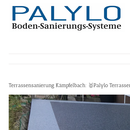
Skip
to
content
Terrassensanierung Kämpfelbach: 🥇Palylo Terrasse