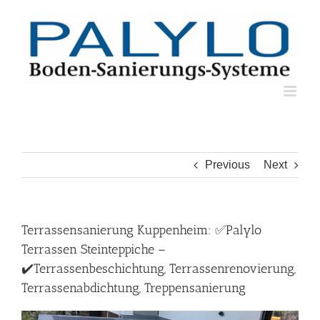
Skip
to
content
Previous
Next
Terrassensanierung Kuppenheim: ✅Palylo
Terrassen Steinteppiche –
✔️Terrassenbeschichtung, Terrassenrenovierung,
Terrassenabdichtung, Treppensanierung