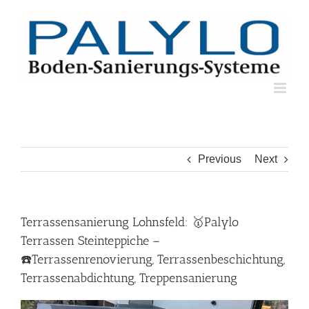
Skip
to
content
Previous
Next
Terrassensanierung Lohnsfeld: 🥇Palylo
Terrassen Steinteppiche –
☎️Terrassenrenovierung, Terrassenbeschichtung,
Terrassenabdichtung, Treppensanierung