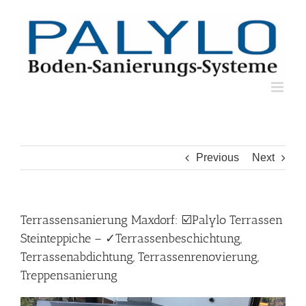
Skip
to
content
Previous
Next
Terrassensanierung Maxdorf: ☑️Palylo Terrassen
Steinteppiche – ✓Terrassenbeschichtung,
Terrassenabdichtung, Terrassenrenovierung,
Treppensanierung