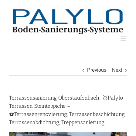
Skip
to
content
Previous
Next
Terrassensanierung Oberstaufenbach: 🥇Palylo
Terrassen Steinteppiche –
☎️Terrassenrenovierung, Terrassenbeschichtung,
Terrassenabdichtung, Treppensanierung