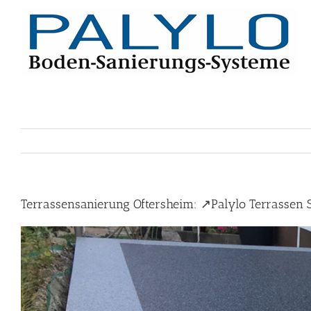
Skip
to
content
Terrassensanierung Oftersheim: ↗️Palylo Terrassen 