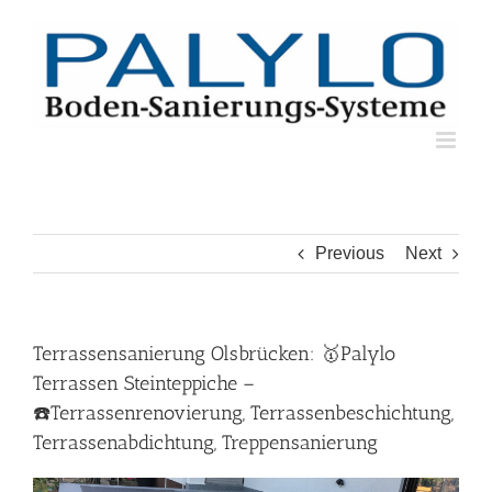
Skip
to
content
Previous
Next
Terrassensanierung Olsbrücken: 🥇Palylo
Terrassen Steinteppiche –
☎️Terrassenrenovierung, Terrassenbeschichtung,
Terrassenabdichtung, Treppensanierung