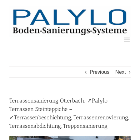
Skip
to
content
Previous
Next
Terrassensanierung Otterbach: ↗️Palylo
Terrassen Steinteppiche –
✓Terrassenbeschichtung, Terrassenrenovierung,
Terrassenabdichtung, Treppensanierung