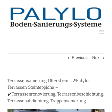
Skip
to
content
Previous
Next
Terrassensanierung Ottersheim: ↗️Palylo
Terrassen Steinteppiche –
✔️Terrassenrenovierung, Terrassenbeschichtung,
Terrassenabdichtung, Treppensanierung