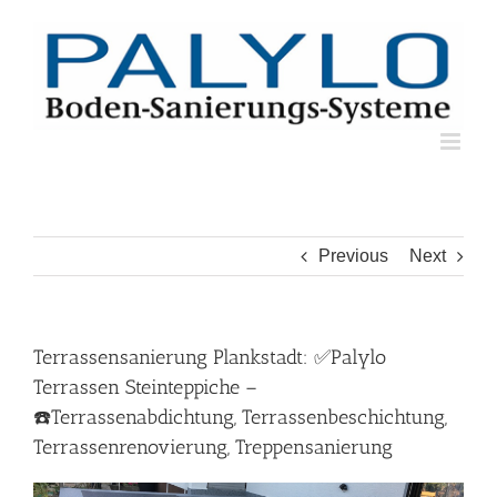
Skip
to
content
Previous
Next
Terrassensanierung Plankstadt: ✅Palylo
Terrassen Steinteppiche –
☎️Terrassenabdichtung, Terrassenbeschichtung,
Terrassenrenovierung, Treppensanierung