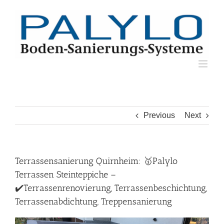
Skip
to
content
Previous
Next
Terrassensanierung Quirnheim: 🥇Palylo
Terrassen Steinteppiche –
✔️Terrassenrenovierung, Terrassenbeschichtung,
Terrassenabdichtung, Treppensanierung