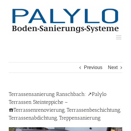
Skip
to
content
Previous
Next
Terrassensanierung Ranschbach: ↗️Palylo
Terrassen Steinteppiche –
☎️Terrassenrenovierung, Terrassenbeschichtung,
Terrassenabdichtung, Treppensanierung