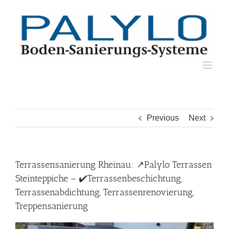
Skip
to
content
Previous
Next
Terrassensanierung Rheinau: ↗️Palylo Terrassen
Steinteppiche – ✔️Terrassenbeschichtung,
Terrassenabdichtung, Terrassenrenovierung,
Treppensanierung