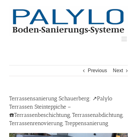
Skip
to
content
Previous
Next
Terrassensanierung Schauerberg: ↗️Palylo
Terrassen Steinteppiche –
☎️Terrassenbeschichtung, Terrassenabdichtung,
Terrassenrenovierung, Treppensanierung