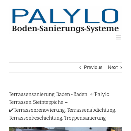
Skip
to
content
Previous
Next
Terrassensanierung Baden-Baden: ✅Palylo
Terrassen Steinteppiche –
✔️Terrassenrenovierung, Terrassenabdichtung,
Terrassenbeschichtung, Treppensanierung