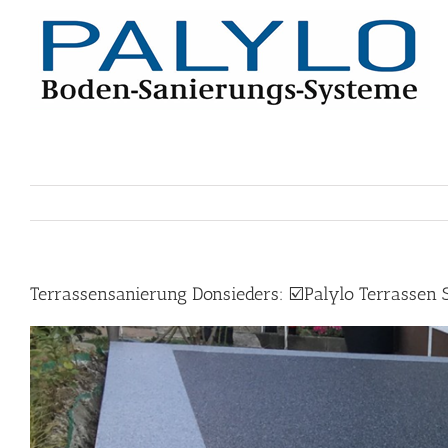
Skip
to
content
Terrassensanierung Donsieders: ☑️Palylo Terrassen 