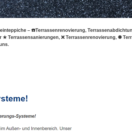
teinteppiche – ☎️Terrassenrenovierung, Terrassenabdichtu
 für ★ Terrassensanierungen, ❌ Terrassenrenovierung, ✺ Te
uns.