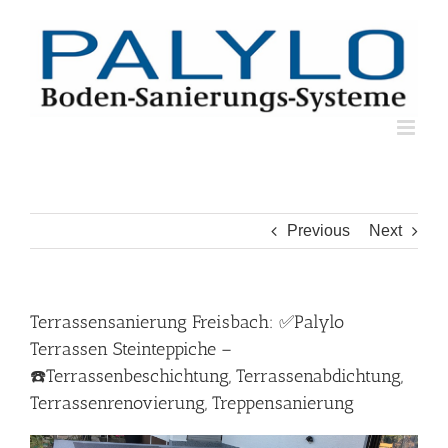
Skip
to
content
Previous
Next
Terrassensanierung Freisbach: ✅Palylo
Terrassen Steinteppiche –
☎️Terrassenbeschichtung, Terrassenabdichtung,
Terrassenrenovierung, Treppensanierung