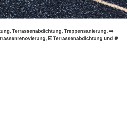
tung, Terrassenabdichtung, Treppensanierung. ➡️
errassenrenovierung, ☑️ Terrassenabdichtung und ✹