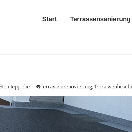
Start
Terrassensanierung
teinteppiche – ☎️Terrassenrenovierung, Terrassenbesch