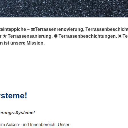
teinteppiche – ☎️Terrassenrenovierung, Terrassenbeschich
 für ★ Terrassensanierung, ✺ Terrassenbeschichtungen, ❌ T
n ist unsere Mission.