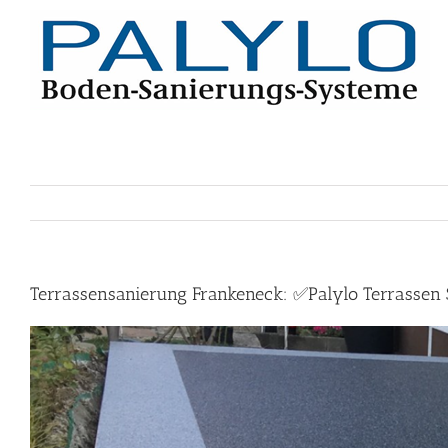
Skip
to
content
Terrassensanierung Frankeneck: ✅Palylo Terrassen S