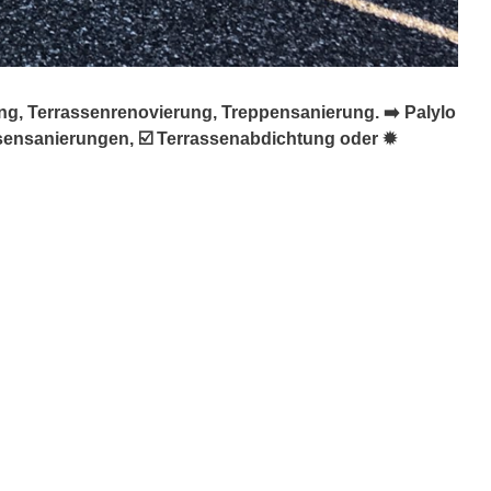
ng, Terrassenrenovierung, Treppensanierung. ➡️ Palylo
ssensanierungen, ☑️ Terrassenabdichtung oder ✹