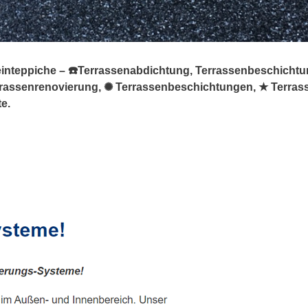
teinteppiche – ☎️Terrassenabdichtung, Terrassenbeschichtu
Terrassenrenovierung, ✺ Terrassenbeschichtungen, ★ Terra
te.