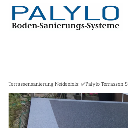
Skip
to
content
Terrassensanierung Neidenfels: ✅Palylo Terrassen S