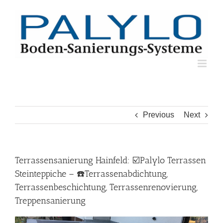
Skip
to
content
Previous
Next
Terrassensanierung Hainfeld: ☑️Palylo Terrassen
Steinteppiche – ☎️Terrassenabdichtung,
Terrassenbeschichtung, Terrassenrenovierung,
Treppensanierung