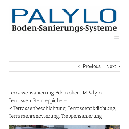
Skip
to
content
Previous
Next
Terrassensanierung Edenkoben: ☑️Palylo
Terrassen Steinteppiche –
✓Terrassenbeschichtung, Terrassenabdichtung,
Terrassenrenovierung, Treppensanierung