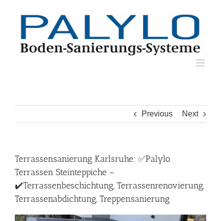
Skip
to
content
Previous
Next
Terrassensanierung Karlsruhe: ✅Palylo
Terrassen Steinteppiche –
✔️Terrassenbeschichtung, Terrassenrenovierung,
Terrassenabdichtung, Treppensanierung