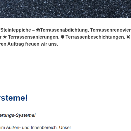
n Steinteppiche – ☎️Terrassenabdichtung, Terrassenrenovie
 für ★ Terrassensanierungen, ✺ Terrassenbeschichtungen, 
en Auftrag freuen wir uns.