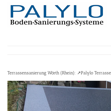
Skip
to
content
Terrassensanierung Wörth (Rhein): ↗️Palylo Terrass