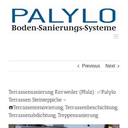
Skip
to
content
Previous
Next
Terrassensanierung Kirrweiler (Pfalz): ✅Palylo
Terrassen Steinteppiche –
☎️Terrassenrenovierung, Terrassenbeschichtung,
Terrassenabdichtung, Treppensanierung