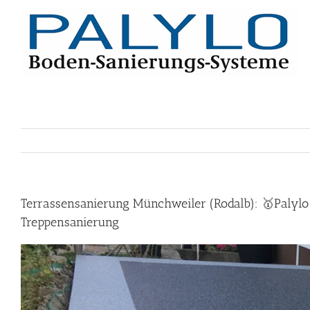
Skip
to
content
Terrassensanierung Münchweiler (Rodalb): 🥇Palylo 
Treppensanierung