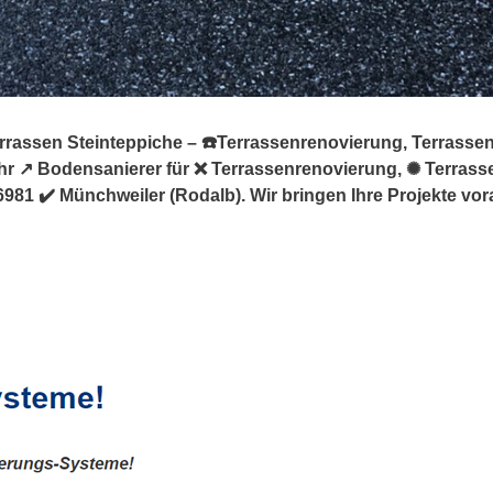
errassen Steinteppiche – ☎️Terrassenrenovierung, Terrass
Ihr ↗️ Bodensanierer für ❌ Terrassenrenovierung, ✺ Terras
81 ✔️ Münchweiler (Rodalb). Wir bringen Ihre Projekte vor