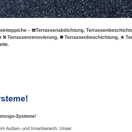
teinteppiche – ☎️Terrassenabdichtung, Terrassenbeschicht
 für ❌ Terrassenrenovierung, ✺ Terrassenbeschichtung, ★ T
ite.