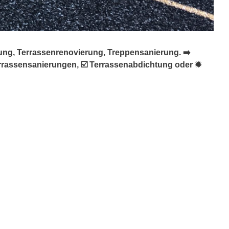
ung, Terrassenrenovierung, Treppensanierung. ➡️
errassensanierungen, ☑️ Terrassenabdichtung oder ✹