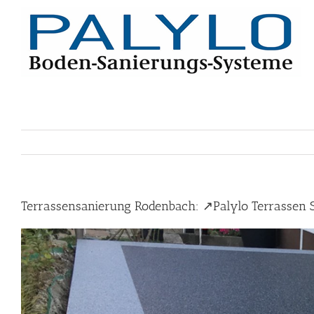
Skip
to
content
Terrassensanierung Rodenbach: ↗️Palylo Terrassen S