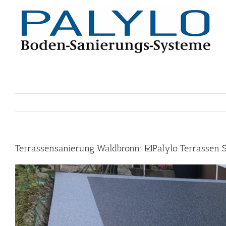
Skip
to
content
Terrassensanierung Waldbronn: ☑️Palylo Terrassen S