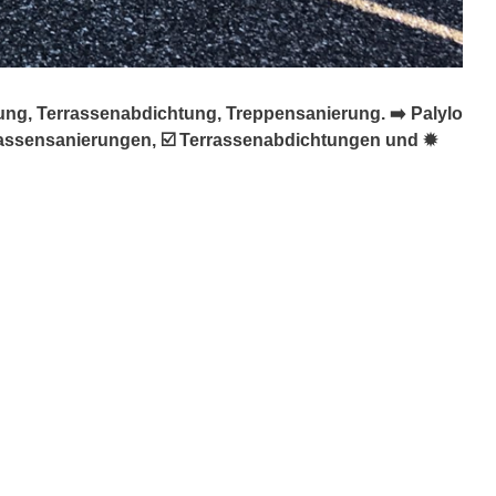
ung, Terrassenabdichtung, Treppensanierung. ➡️ Palylo
rrassensanierungen, ☑️ Terrassenabdichtungen und ✹