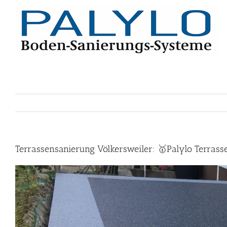
Skip
to
content
Terrassensanierung Völkersweiler: 🥇Palylo Terrass