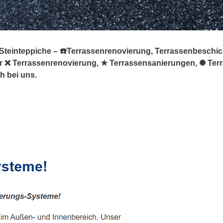
n Steinteppiche – ☎️Terrassenrenovierung, Terrassenbeschi
 für ❌ Terrassenrenovierung, ★ Terrassensanierungen, ✺ T
h bei uns.