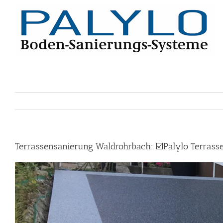
Skip
to
content
Terrassensanierung Waldrohrbach: ☑️Palylo Terrasse