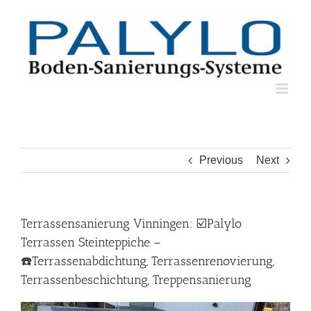
Skip
to
content
Previous
Next
Terrassensanierung Vinningen: ☑️Palylo
Terrassen Steinteppiche –
☎️Terrassenabdichtung, Terrassenrenovierung,
Terrassenbeschichtung, Treppensanierung