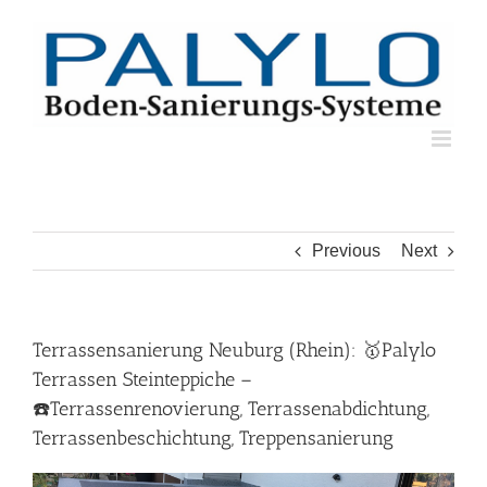
Skip
to
content
Previous
Next
Terrassensanierung Neuburg (Rhein): 🥇Palylo
Terrassen Steinteppiche –
☎️Terrassenrenovierung, Terrassenabdichtung,
Terrassenbeschichtung, Treppensanierung